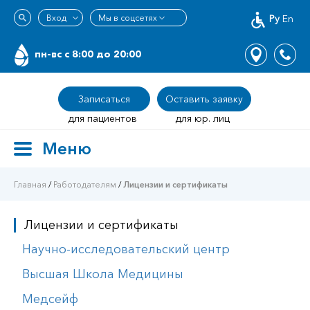
Ру
En
пн-вс c 8:00 до 20:00
Записаться
Оставить заявку
для пациентов
для юр. лиц
Меню
Toggle
navigation
Главная
/
Работодателям
/
Лицензии и сертификаты
Лицензии и сертификаты
Научно-исследовательский центр
Высшая Школа Медицины
Медсейф