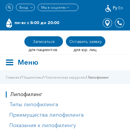
Ру
En
пн-вс c 8:00 до 20:00
Записаться
Оставить заявку
для пациентов
для юр. лиц
Меню
Toggle
navigation
Главная
/
Пациентам
/
Пластическая хирургия
/
Липофилинг
Липофилинг
Типы липофилинга
Преимущества липофилинга
Показания к липофилингу