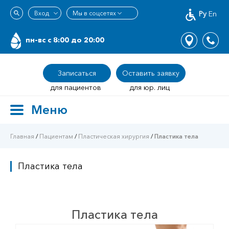
Ру
En
пн-вс c 8:00 до 20:00
Записаться
Оставить заявку
для пациентов
для юр. лиц
Меню
Toggle
navigation
Главная
/
Пациентам
/
Пластическая хирургия
/
Пластика тела
Пластика тела
Пластика тела