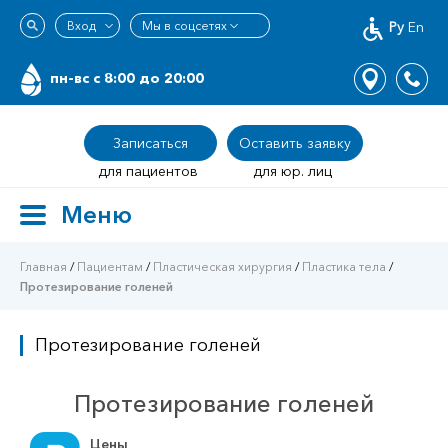
Ру
En
пн-вс c 8:00 до 20:00
Записаться
Оставить заявку
для пациентов
для юр. лиц
Меню
Toggle
navigation
Главная
/
Пациентам
/
Пластическая хирургия
/
Пластика тела
/
Протезирование голеней
Протезирование голеней
Протезирование голеней
Цены