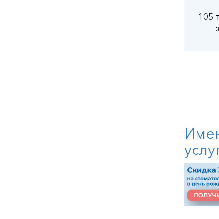
105 
Имен
услу