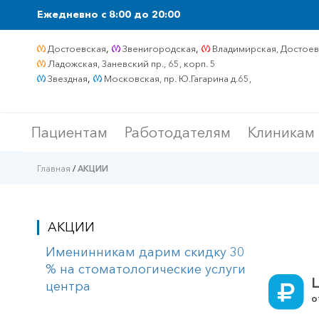
Ежедневно c 8:00 до 20:00
,
,
Достоевская
Звенигородская
Владимирская, Достоевс
Ладожская, Заневский пр., 65, корп. 5
,
Звездная
Московская, пр. Ю.Гагарина д.65,
Пациентам
Работодателям
Клиникам
Главная
/
АКЦИИ
АКЦИИ
Именинникам дарим скидку 30
% на стоматологические услуги
центра
о