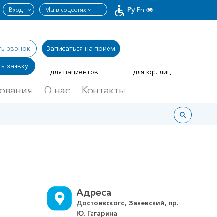
Ру
En
ть звонок
Записаться
на прием
ь заявку
для пациентов
для юр. лиц
дования
О нас
Контакты
Адреса
Достоевского, Заневский, пр.
Ю. Гагарина