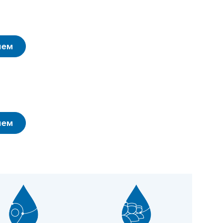
ием
ием