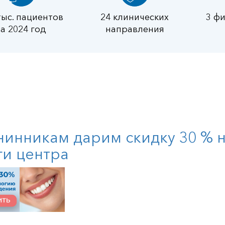
тыс. пациентов
24 клинических
3 ф
за 2024 год
направления
инникам дарим скидку 30 % 
ги центра