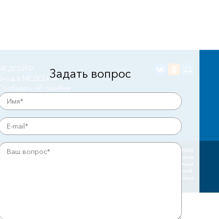
МЕДСЕЙФ
Задать вопрос
Вход в МЕДСЕЙФ
Сообщить об ошибке
© ALL RIGHTS RESERVED
Вся информация на сайте защищена законом
вах. Копирование материалов с сайта запрещено. Не является публичной
офертой.
2007 – 2026 Группа компаний «Эко-Безопасность»