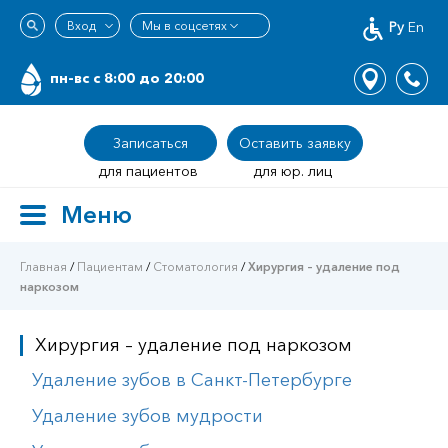
Ру
En
пн-вс c 8:00 до 20:00
Записаться
Оставить заявку
для пациентов
для юр. лиц
Меню
Toggle
navigation
Главная
/
Пациентам
/
Стоматология
/
Хирургия – удаление под
наркозом
Хирургия – удаление под наркозом
Удаление зубов в Санкт-Петербурге
Удаление зубов мудрости