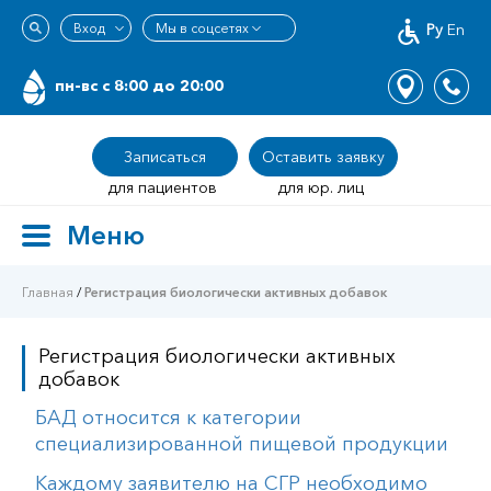
Ру
En
пн-вс c 8:00 до 20:00
Записаться
Оставить заявку
для пациентов
для юр. лиц
Меню
Toggle
navigation
Главная
/
Регистрация биологически активных добавок
Регистрация биологически активных
добавок
БАД относится к категории
специализированной пищевой продукции
Каждому заявителю на СГР необходимо