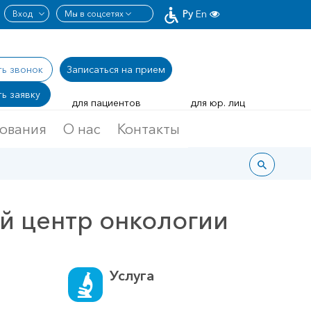
Ру
En
ть звонок
Записаться
на прием
ь заявку
для пациентов
для юр. лиц
дования
О нас
Контакты
й центр онкологии
Услуга