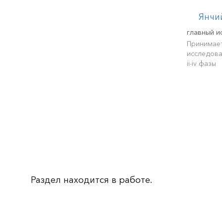
Янчи
главный и
Принимает
исследова
ii-iv фазы
Раздел находится в работе.