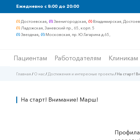
Ежедневно c 8:00 до 20:00
,
,
Достоевская
Звенигородская
Владимирская, Достоевс
Ладожская, Заневский пр., 65, корп. 5
,
Звездная
Московская, пр. Ю.Гагарина д.65,
Пациентам
Работодателям
Клиникам
Главная
/
О нас
/
Достижения и интересные проекты
/
На старт! В
На старт! Внимание! Марш!
Профилак