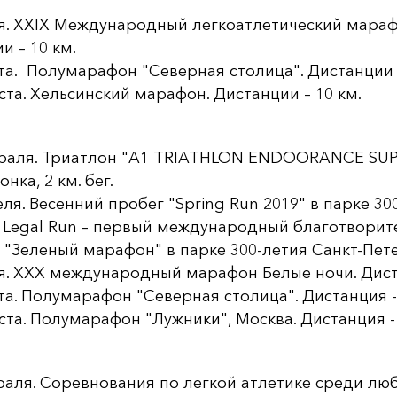
я. XXIX Международный легкоатлетический мараф
и – 10 км.
ста. Полумарафон "Северная столица". Дистанции –
уста. Хельсинский марафон. Дистанции – 10 км.
раля. Триатлон "A1 TRIATHLON ENDOORANCE SUPER
онка, 2 км. бег.
еля. Весенний пробег "Spring Run 2019" в парке 30
. Legal Run – первый международный благотворитель
. "Зеленый марафон" в парке 300-летия Санкт-Петер
я. ХХХ международный марафон Белые ночи. Диста
та. Полумарафон "Северная столица". Дистанция - 1
уста. Полумарафон "Лужники", Москва. Дистанция - 
раля. Соревнования по легкой атлетике среди лю