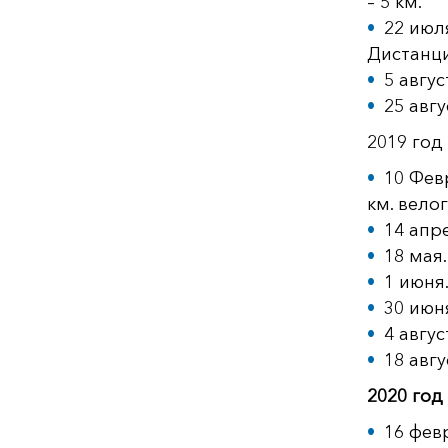
– 5 км.
22 июл
Дистанци
5 авгу
25 авг
2019 год
10 Фев
км. велог
14 апр
18 мая
1 июня
30 июн
4 авгус
18 авг
2020 год
16 фев