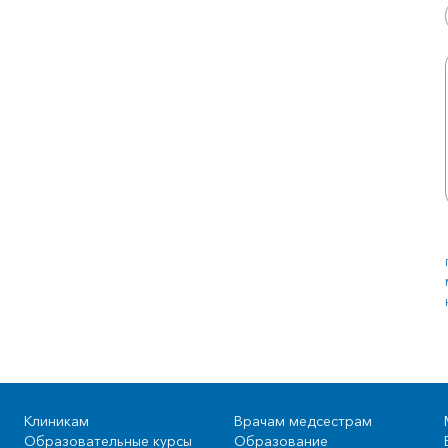
Клиникам
Врачам медсестрам
Образовательные курсы
Образование