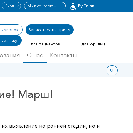
Ру
En
ть звонок
Записаться
на прием
ь заявку
для пациентов
для юр. лиц
дования
О нас
Контакты
ние! Марш!
 их выявление на ранней стадии, но и