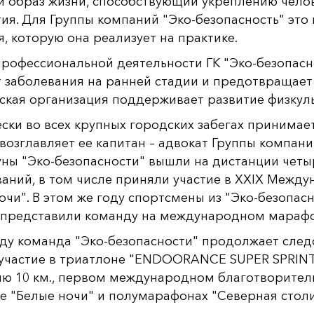
 образ жизни, способствующий укреплению чело
ия. Для Группы компаний "Эко-безопасность" это 
я, которую она реализует на практике.
профессиональной деятельности ГК "Эко-безопас
 заболевания на ранней стадии и предотвращает 
кая организация поддерживает развитие физкуль
ски во всех крупных городских забегах принимает
возглавляет ее капитан – адвокат Группы компан
уны "Эко-безопасности" вышли на дистанции четы
аний, в том числе приняли участие в XXIX Межд
очи". В этом же году спортсмены из "Эко-безопаснос
 представили команду на международном марафо
оду команда "Эко-безопасности" продолжает следо
участие в триатлоне "ENDOORANCE SUPER SPRINT",
ю 10 км., первом международном благотворител
 "Белые ночи" и полумарафонах "Северная столи