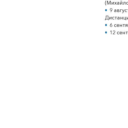
(Михайло
9 авгу
Дистанци
6 сент
12 сен