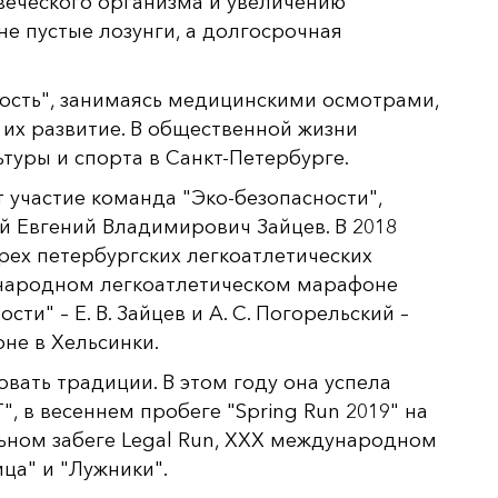
веческого организма и увеличению
не пустые лозунги, а долгосрочная
ность", занимаясь медицинскими осмотрами,
их развитие. В общественной жизни
туры и спорта в Санкт-Петербурге.
 участие команда "Эко-безопасности",
ий Евгений Владимирович Зайцев. В 2018
рех петербургских легкоатлетических
ународном легкоатлетическом марафоне
ти" – Е. В. Зайцев и А. С. Погорельский –
не в Хельсинки.
вать традиции. В этом году она успела
 в весеннем пробеге "Spring Run 2019" на
ьном забеге Legal Run, ХХХ международном
ца" и "Лужники".