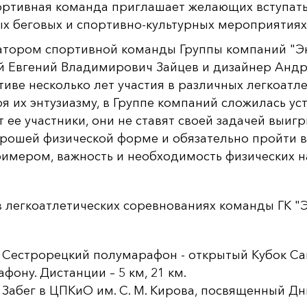
ртивная команда приглашает желающих вступать 
х беговых и спортивно-культурных мероприятиях
тором спортивной команды Группы компаний "Эко
 Евгений Владимирович Зайцев и дизайнер Андр
тиве несколько лет участия в различных легкоатл
я их энтузиазму, в Группе компаний сложилась ус
 ее участники, они не ставят своей задачей выиг
орошей физической форме и обязательно пройти 
имером, важность и необходимость физических на
в легкоатлетических соревнованиях команды ГК
. Сестрорецкий полумарафон - открытый Кубок Са
фону. Дистанции – 5 км, 21 км.
. Забег в ЦПКиО им. С. М. Кирова, посвященный Д