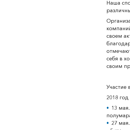
Наша спо
различны
Организа
компаний
своем ак
благодар
отмечают
себя в х
своим пр
Участие 
2018 год
13 мая
полумара
27 мая