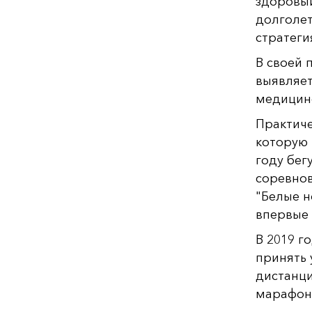
здоровый
долголет
стратеги
В своей 
выявляет
медицинс
Практиче
которую 
году бег
соревнов
"Белые н
впервые
В 2019 г
принять 
дистанци
марафоне