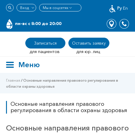
Ру
En
пн-вс c 8:00 до 20:00
Записаться
Оставить заявку
для пациентов
для юр. лиц
Меню
Toggle
navigation
Главная
/
Основные направления правового регулирования в
области охраны здоровья
Основные направления правового
регулирования в области охраны здоровья
Основные направления правового