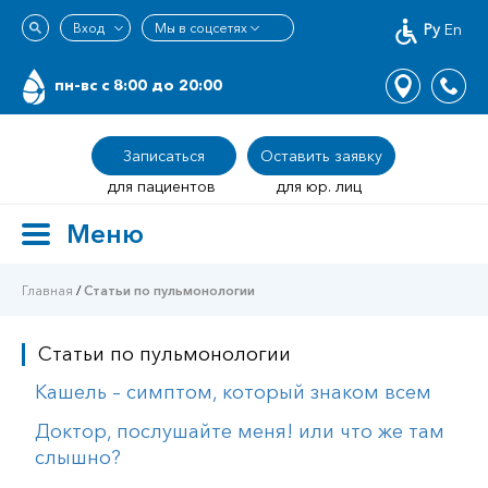
Ру
En
пн-вс c 8:00 до 20:00
Записаться
Оставить заявку
для пациентов
для юр. лиц
Меню
Toggle
navigation
Главная
/
Статьи по пульмонологии
Статьи по пульмонологии
Кашель – симптом, который знаком всем
Доктор, послушайте меня! или что же там
слышно?