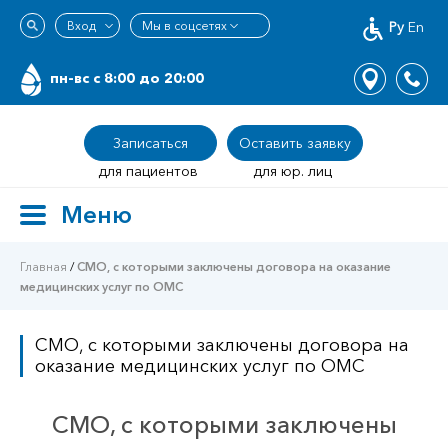
Ру
En
пн-вс c 8:00 до 20:00
Записаться
Оставить заявку
для пациентов
для юр. лиц
Меню
Toggle
navigation
Главная
/
СМО, с которыми заключены договора на оказание
медицинских услуг по ОМС
СМО, с которыми заключены договора на
оказание медицинских услуг по ОМС
СМО, с которыми заключены