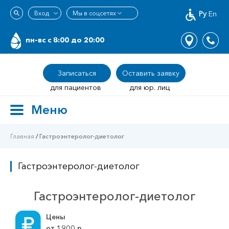
Ру
En
пн-вс c 8:00 до 20:00
Записаться
Оставить заявку
для пациентов
для юр. лиц
Меню
Toggle
navigation
Главная
/
Гастроэнтеролог-диетолог
Гастроэнтеролог-диетолог
Гастроэнтеролог-диетолог
Цены
от
1900
р.