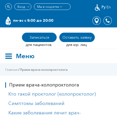
Ру
En
пн-вс c 8:00 до 20:00
Записаться
Оставить заявку
для пациентов
для юр. лиц
Меню
Toggle
navigation
Главная
/
Прием врача-колопроктолога
Прием врача-колопроктолога
Кто такой проктолог (колопроктолог)
Симптомы заболеваний
Какие заболевания лечит врач-