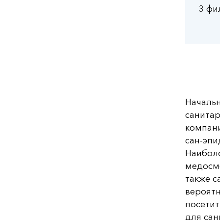
3 фи
Начальн
санитар
компани
сан-эпи
Наиболе
медосмо
также с
вероятн
посетит
для сан