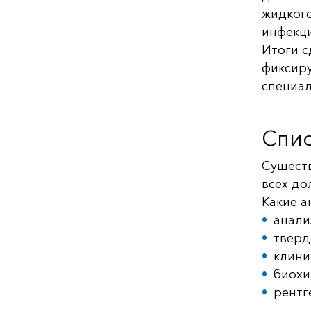
жидкого
инфекци
Итоги с
фиксиру
специал
Спис
Существ
всех до
Какие а
анали
тверд
клини
биохи
рентг