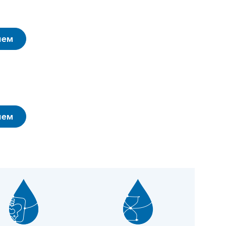
ием
ием