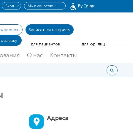
Ру
En
ть звонок
Записаться
на прием
ь заявку
для пациентов
для юр. лиц
дования
О нас
Контакты
ы
Адреса