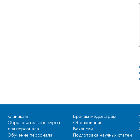
Клиникам
Врачам медсестрам
Образовательные курсы
Образование
для персонала
Вакансии
Обучение персонала
Подготовка научных статей