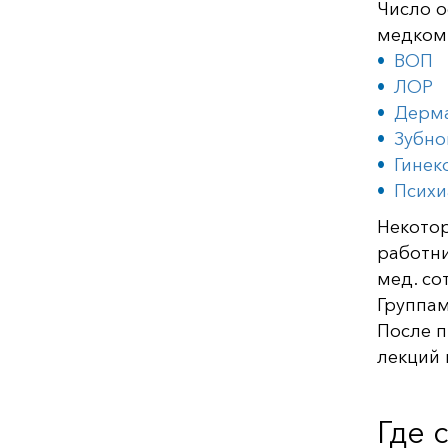
Число о
медком
ВОП
ЛОР
Дерм
Зубно
Гинек
Психи
Некото
работни
мед. со
Группам
После п
лекций 
Где 