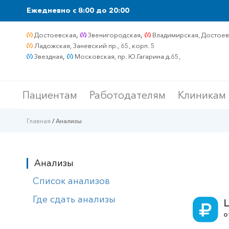
Ежедневно c 8:00 до 20:00
,
,
Достоевская
Звенигородская
Владимирская, Достоевс
Ладожская, Заневский пр., 65, корп. 5
,
Звездная
Московская, пр. Ю.Гагарина д.65,
Пациентам
Работодателям
Клиникам
Главная
/
Анализы
Анализы
Список анализов
Где сдать анализы
о