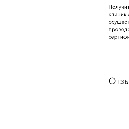
Получит
клиник 
осущест
проведе
сертифи
Отз