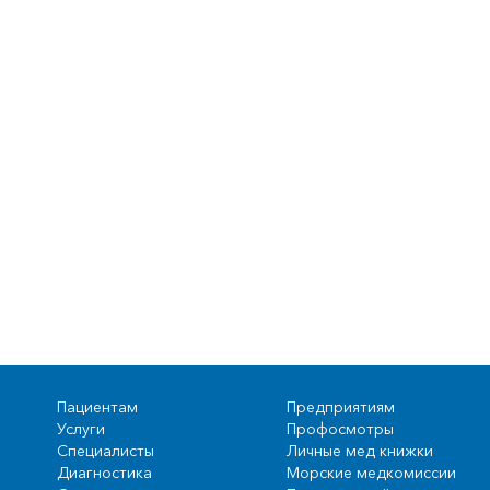
Пациентам
Предприятиям
Услуги
Профосмотры
Специалисты
Личные мед книжки
Диагностика
Морские медкомиссии