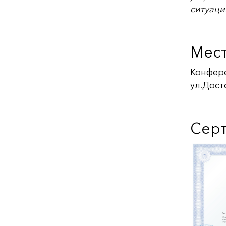
ситуаци
Мест
Конфере
ул.Досто
Сер