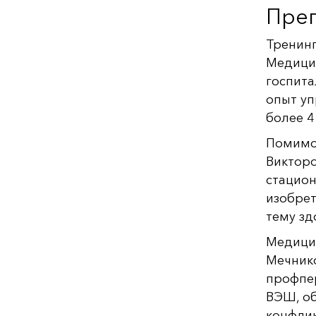
Пре
Тренин
Медицин
госпита
опыт уп
более 4
Помимо 
Викторо
стацион
изобрет
тему зд
Медицин
Мечнико
профпе
ВЭШ, об
конфли