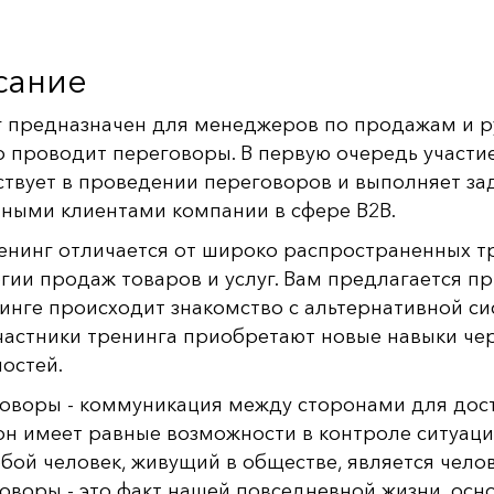
сание
 предназначен для менеджеров по продажам и ру
то проводит переговоры. В первую очередь участие
ствует в проведении переговоров и выполняет з
ными клиентами компании в сфере В2В.
енинг отличается от широко распространенных т
гии продаж товаров и услуг. Вам предлагается пр
инге происходит знакомство с альтернативной с
частники тренинга приобретают новые навыки чер
остей.
оворы - коммуникация между сторонами для дост
он имеет равные возможности в контроле ситуац
бой человек, живущий в обществе, является чел
оворы - это факт нашей повседневной жизни, осн