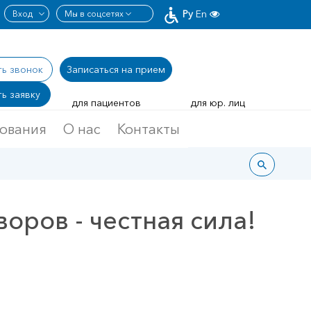
Ру
En
ть звонок
Записаться
на прием
ь заявку
для пациентов
для юр. лиц
дования
О нас
Контакты
оров - честная сила!