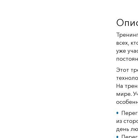
Опи
Тренинг
всех, к
уже уча
постоян
Этот тр
техноло
На трен
мире. У
особенн
Перег
из стор
день лю
Перег