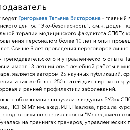
подаватель
г ведет
Григорьева Татьяна Викторовна
- главный 
ского центра "Эко-безопасность", к.м.н. доцент 
льной терапии медицинского факультета СПбГУ, к
равления персоналом более 10 лет и опыт прове
 лет. Свыше 8 лет проведения переговоров лично.
преподавательского и управленческого опыта Т
вна имеет 13-летний опыт лечебной работы в м
аре, является автором 25 научных публикаций, с
ения, а так же более 250 статей для широкого кру
оровья и ранней профилактики заболеваний.
ское образование получала в ведущих ВУЗах СПб
ва, ПСПбГМУ им. акад. И.П. Павлова, прошла курс
реподготовки по специальности "Менеджмент ор
учалась на тренингах тренеров, управленческих тр
ктами.