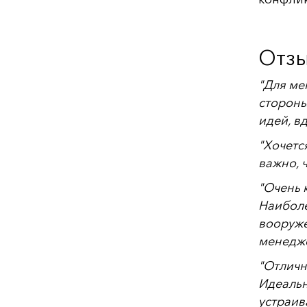
Отзы
"Для ме
стороны
идей, в
"Хочетс
важно, 
"Очень 
Наиболе
вооруже
менедже
"Отличн
Идеальн
устраив