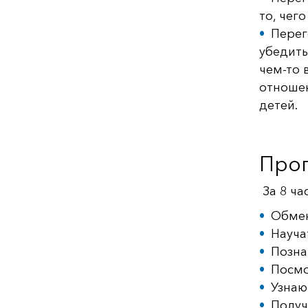
то, чег
Перег
убедить
чем-то 
отношен
детей.
Прог
За 8 ча
Обмен
Науча
Позна
Посмо
Узнаю
Получ