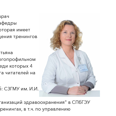
врач
кафедры
оторая имеет
дения тренингов
атьяна
ногопрофильном
реди которых 4
га читателей на
: СЗГМУ им. И.И.
ганизаций здравоохранения" в СПбГЭУ
енингах, в т.ч. по управлению