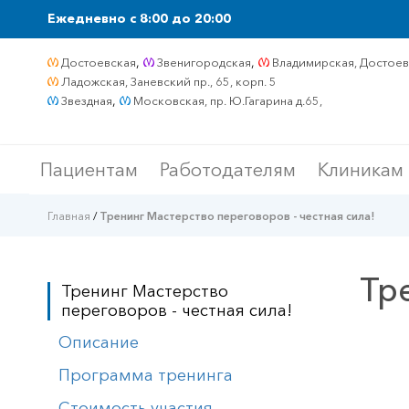
Ежедневно c 8:00 до 20:00
,
,
Достоевская
Звенигородская
Владимирская, Достоевс
Ладожская, Заневский пр., 65, корп. 5
,
Звездная
Московская, пр. Ю.Гагарина д.65,
Пациентам
Работодателям
Клиникам
Главная
/
Тренинг Мастерство переговоров - честная сила!
Тр
Тренинг Мастерство
переговоров - честная сила!
Описание
Программа тренинга
Стоимость участия