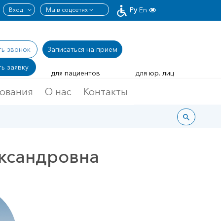
Ру
En
ть звонок
Записаться
на прием
ь заявку
для пациентов
для юр. лиц
дования
О нас
Контакты
ксандровна