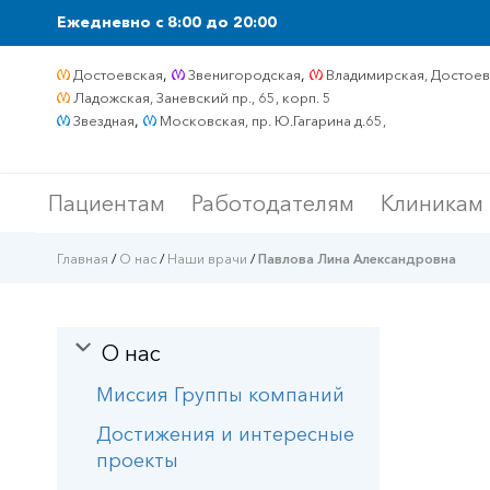
Ежедневно c 8:00 до 20:00
,
,
Достоевская
Звенигородская
Владимирская, Достоевс
Ладожская, Заневский пр., 65, корп. 5
,
Звездная
Московская, пр. Ю.Гагарина д.65,
Пациентам
Работодателям
Клиникам
Главная
/
О нас
/
Наши врачи
/
Павлова Лина Александровна
О нас
Миссия Группы компаний
Достижения и интересные
проекты