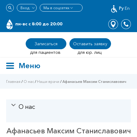
Ру
En
пн-вс c 8:00 до 20:00
Записаться
Оставить заявку
для пациентов
для юр. лиц
Меню
Toggle
navigation
Главная
/
О нас
/
Наши врачи
/
Афанасьев Максим Станиславович
О нас
Афанасьев Максим Станиславович