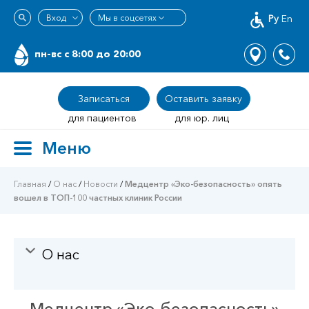
Ру
En
пн-вс c 8:00 до 20:00
Записаться
Оставить заявку
для пациентов
для юр. лиц
Меню
Toggle
navigation
Главная
/
О нас
/
Новости
/
Медцентр «Эко-безопасность» опять
вошел в ТОП-100 частных клиник России
О нас
Медцентр «Эко-безопасность»