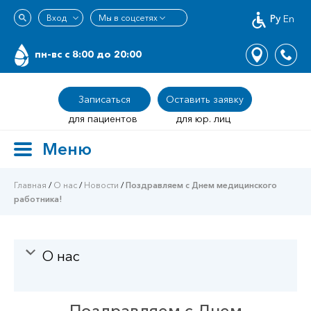
Ру
En
пн-вс c 8:00 до 20:00
Записаться
Оставить заявку
для пациентов
для юр. лиц
Меню
Toggle
navigation
Главная
/
О нас
/
Новости
/
Поздравляем с Днем медицинского
работника!
О нас
Поздравляем с Днем