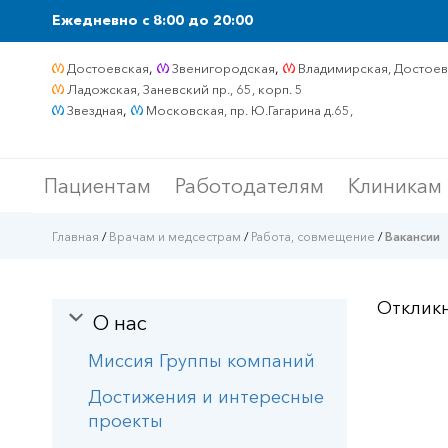
Ежедневно c 8:00 до 20:00
,
,
Достоевская
Звенигородская
Владимирская, Достоевс
Ладожская, Заневский пр., 65, корп. 5
,
Звездная
Московская, пр. Ю.Гагарина д.65,
Пациентам
Работодателям
Клиникам
Главная
/
Врачам и медсестрам
/
Работа, совмещение
/
Вакансии
Откликн
О нас
Миссия Группы компаний
Достижения и интересные
проекты