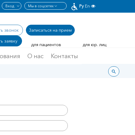
Ру
En
ть звонок
Записаться
на прием
ь заявку
для пациентов
для юр. лиц
дования
О нас
Контакты