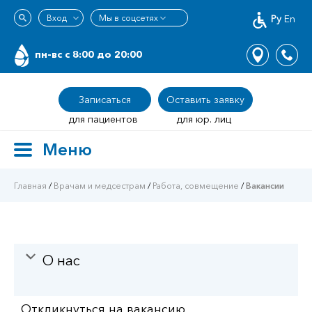
Ру
En
пн-вс c 8:00 до 20:00
Записаться
Оставить заявку
для пациентов
для юр. лиц
Меню
Toggle
navigation
Главная
/
Врачам и медсестрам
/
Работа, совмещение
/
Вакансии
О нас
Откликнуться на вакансию