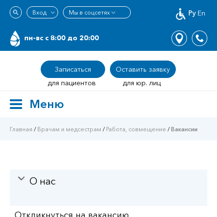
Ру
En
пн-вс c 8:00 до 20:00
Записаться
Оставить заявку
для пациентов
для юр. лиц
Меню
Toggle
navigation
Главная
/
Врачам и медсестрам
/
Работа, совмещение
/
Вакансии
О нас
Откликнуться на вакансию