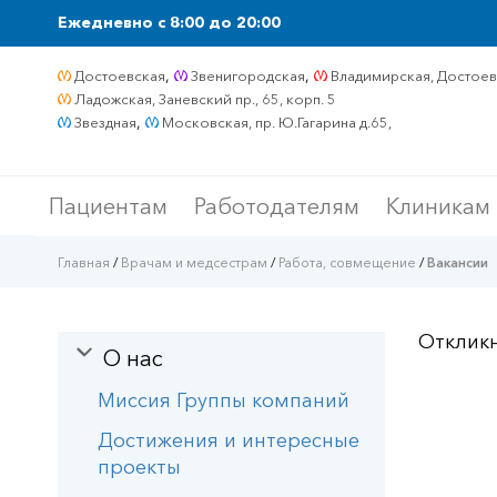
Ежедневно c 8:00 до 20:00
,
,
Достоевская
Звенигородская
Владимирская, Достоевс
Ладожская, Заневский пр., 65, корп. 5
,
Звездная
Московская, пр. Ю.Гагарина д.65,
Пациентам
Работодателям
Клиникам
Главная
/
Врачам и медсестрам
/
Работа, совмещение
/
Вакансии
Откликн
О нас
Миссия Группы компаний
Достижения и интересные
проекты