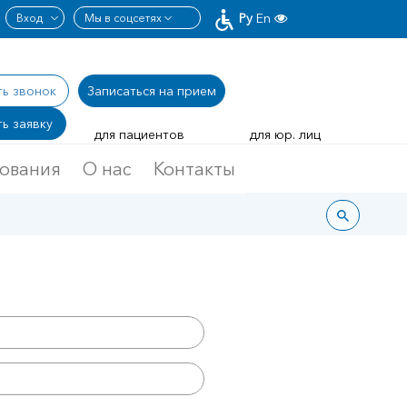
Ру
En
ть звонок
Записаться
на прием
ь заявку
для пациентов
для юр. лиц
дования
О нас
Контакты