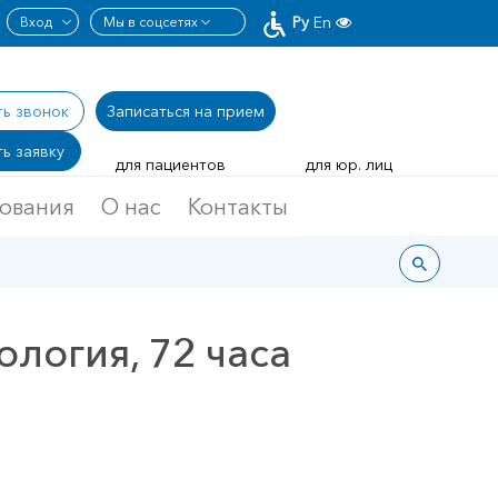
Ру
En
ть звонок
Записаться
на прием
ь заявку
для пациентов
для юр. лиц
дования
О нас
Контакты
логия, 72 часа