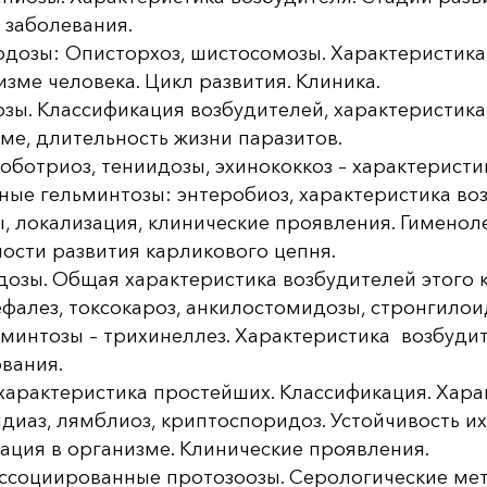
 заболевания.
дозы: Описторхоз, шистосомозы. Характеристика
изме человека. Цикл развития. Клиника.
зы. Классификация возбудителей, характеристика 
ме, длительность жизни паразитов.
ботриоз, тениидозы, эхинококкоз – характеристи
ные гельминтозы: энтеробиоз, характеристика в
, локализация, клинические проявления. Гименол
ости развития карликового цепня.
озы. Общая характеристика возбудителей этого к
фалез, токсокароз, анкилостомидозы, стронгилоид
минтозы – трихинеллез. Характеристика возбудит
вания.
арактеристика простейших. Классификация. Харак
диаз, лямблиоз, криптоспоридоз. Устойчивость их
ация в организме. Клинические проявления.
ссоциированные протозоозы. Серологические мет