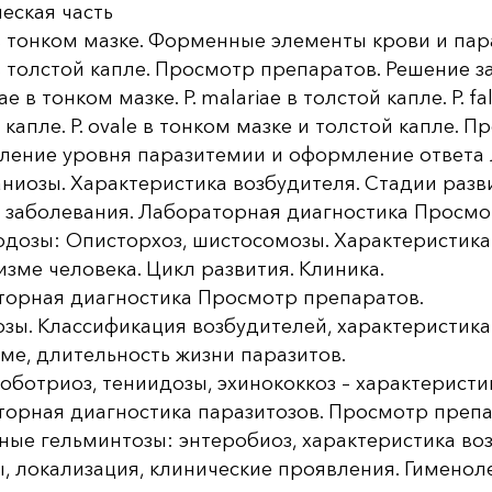
еская часть
x в тонком мазке. Форменные элементы крови и пар
x в толстой капле. Просмотр препаратов. Решение з
iae в тонком мазке. P. malariae в толстой капле. P. f
 капле. P. ovale в тонком мазке и толстой капле. 
ление уровня паразитемии и оформление ответа 
иозы. Характеристика возбудителя. Стадии разв
 заболевания. Лабораторная диагностика Просм
дозы: Описторхоз, шистосомозы. Характеристика
изме человека. Цикл развития. Клиника.
торная диагностика Просмотр препаратов.
зы. Классификация возбудителей, характеристика 
ме, длительность жизни паразитов.
ботриоз, тениидозы, эхинококкоз – характеристи
орная диагностика паразитозов. Просмотр препа
ные гельминтозы: энтеробиоз, характеристика в
, локализация, клинические проявления. Гименол