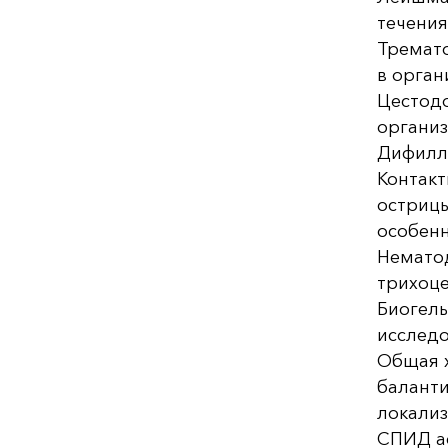
течения
Тремато
в орган
Цестодо
организ
Дифилло
Контакт
острицы
особенн
Нематод
трихоце
Биогель
исследо
Общая х
баланти
локализ
СПИД а