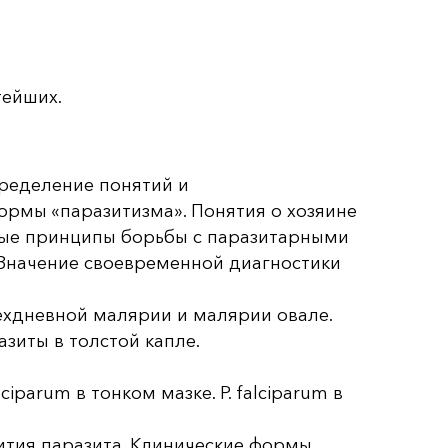
тейших.
пределение понятий и
ормы «паразитизма». Понятия о хозяине
ные принципы борьбы с паразитарными
 Значение своевременной диагностики
рехдневной малярии и малярии овале.
азиты в толстой капле.
alciparum в тонком мазке. P. falciparum в
ития паразита. Клинические формы