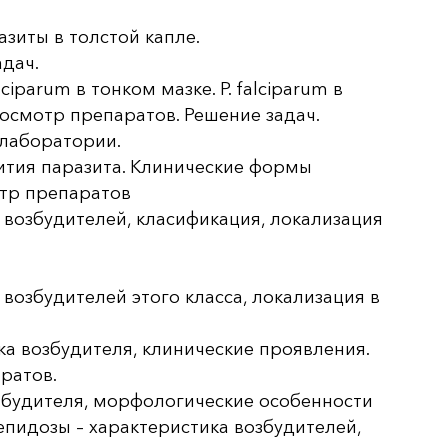
азиты в толстой капле.
адач.
alciparum в тонком мазке. P. falciparum в
Просмотр препаратов. Решение задач.
лаборатории.
ития паразита. Клинические формы
отр препаратов
 возбудителей, класификация, локализация
возбудителей этого класса, локализация в
ка возбудителя, клинические проявления.
ратов.
озбудителя, морфологические особенности
епидозы – характеристика возбудителей,