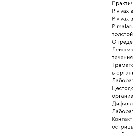
Практич
P. viva
P. viva
P. malar
толстой
Опреде
Лейшман
течения
Тремато
в орган
Лабора
Цестодо
организ
Дифилло
Лаборат
Контакт
острицы