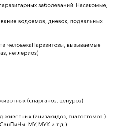
паразитарных заболеваний. Насекомые,
ование водоемов, дневок, подвальных
та человекаПаразитозы, вызываемые
з, неглериоз)
ивотных (спарганоз, ценуроз)
 животных (анизакидоз, гнатостомоз )
анПиНы, МУ, МУК и т.д.)