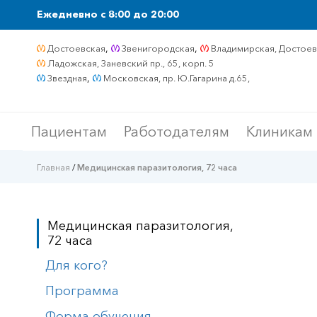
Ежедневно c 8:00 до 20:00
,
,
Достоевская
Звенигородская
Владимирская, Достоевс
Ладожская, Заневский пр., 65, корп. 5
,
Звездная
Московская, пр. Ю.Гагарина д.65,
Пациентам
Работодателям
Клиникам
Главная
/
Медицинская паразитология, 72 часа
Медицинская паразитология,
72 часа
Для кого?
Программа
Форма обучения