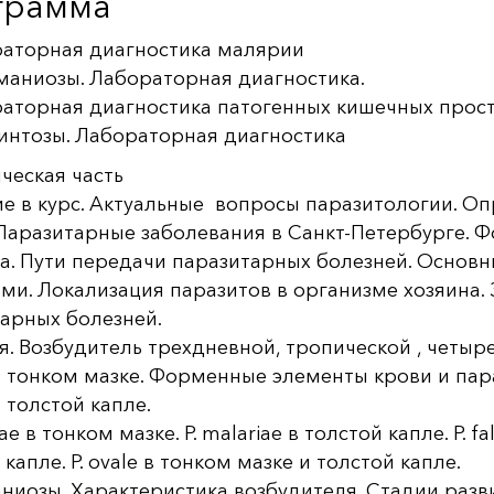
грамма
аторная диагностика малярии
аниозы. Лабораторная диагностика.
аторная диагностика патогенных кишечных прос
интозы. Лабораторная диагностика
ческая часть
е в курс. Актуальные вопросы паразитологии. О
Паразитарные заболевания в Санкт-Петербурге. Ф
а. Пути передачи паразитарных болезней. Основ
ми. Локализация паразитов в организме хозяина.
арных болезней.
. Возбудитель трехдневной, тропической , четы
x в тонком мазке. Форменные элементы крови и пар
 в толстой капле.
iae в тонком мазке. P. malariae в толстой капле. P. f
 капле. P. ovale в тонком мазке и толстой капле.
иозы. Характеристика возбудителя. Стадии разв