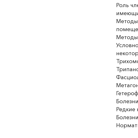
Роль чл
имеющи
Методы 
помеще
Методы
Условно
некотор
Трихом
Трипан
Фасцио
Метаго
Гетеро
Болезни
Редкие 
Болезни
Нормати