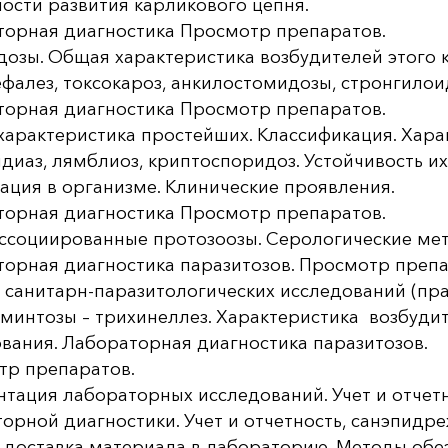
ости развития карликового цепня.
торная диагностика Просмотр препаратов.
озы. Общая характеристика возбудителей этого к
фалез, токсокароз, анкилостомидозы, стронгилоид
торная диагностика Просмотр препаратов.
арактеристика простейших. Классификация. Харак
диаз, лямблиоз, криптоспоридоз. Устойчивость их
ация в организме. Клинические проявления.
торная диагностика Просмотр препаратов.
ссоциированные протозоозы. Серологические мет
орная диагностика паразитозов. Просмотр препа
санитарн-паразитологических исследований (пра
минтозы – трихинеллез. Характеристика возбудит
вания. Лабораторная диагностика паразитозов.
тр препаратов.
тация лабораторных исследований. Учет и отче
орной диагностики. Учет и отчетность, санэпидр
 доставка материала в лабораторию. Методы обе