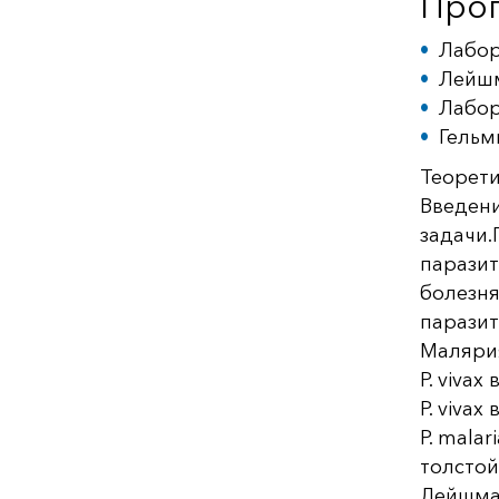
Про
Лабор
Лейшм
Лабор
Гельм
Теорети
Введени
задачи.
паразит
болезня
паразит
Малярия
P. viva
P. vivax
P. malar
толстой
Лейшман