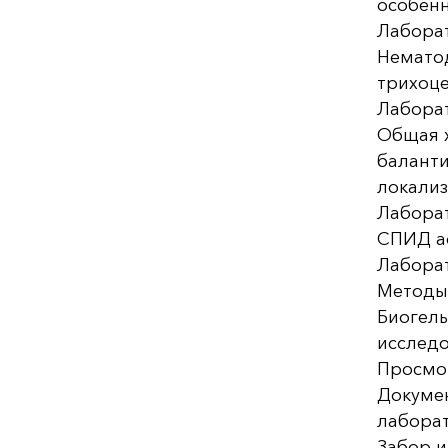
особенн
Лабора
Нематод
трихоце
Лабора
Общая х
баланти
локализ
Лабора
СПИД а
Лаборат
Методы 
Биогель
исследо
Просмо
Докумен
лаборат
Забор и