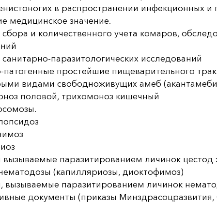
енистоногих в распространении инфекционных и 
е медицинское значение.
сбора и количественного учета комаров, обслед
ний
 санитарно-паразитологических исследований
-патогенные простейшие пищеварительного трак
ыми видами свободноживущих амеб (акантамебиа
оноз половой, трихомоноз кишечный
осомозы.
лопсидоз
нимоз
фиоз
 вызываемые паразитированием личинок цестод ж
нематодозы (капилляриозы, диоктофимоз)
, вызываемые паразитированием личинок нематод
вные документы (приказы Минздрасоцразвития, С