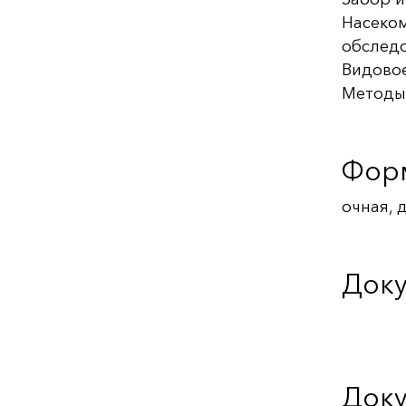
Насеком
обследо
Видовое
Методы
Фор
очная, 
Доку
Доку